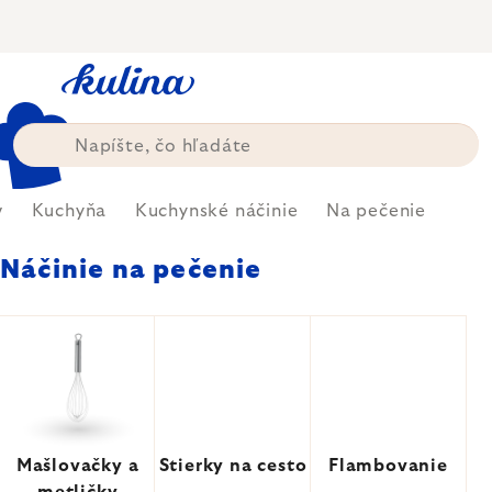
Prejsť
na
obsah
v
Kuchyňa
Kuchynské náčinie
Na pečenie
Náčinie na pečenie
Mašlovačky a
Stierky na cesto
Flambovanie