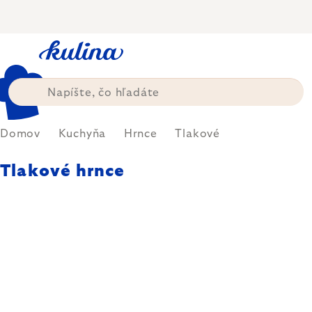
Prejsť
na
obsah
Domov
Kuchyňa
Hrnce
Tlakové
Tlakové hrnce