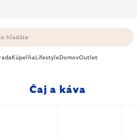
rada
Kúpeľňa
Lifestyle
Domov
Outlet
Čaj a káva