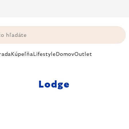
rada
Kúpeľňa
Lifestyle
Domov
Outlet
Lodge
c ako storočnou
 panvice a