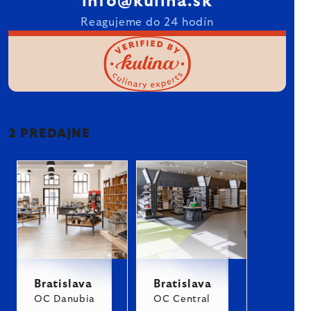
info@kulina.sk
Reagujeme do 24 hodín
2 PREDAJNE
Bratislava
Bratislava
OC Danubia
OC Central