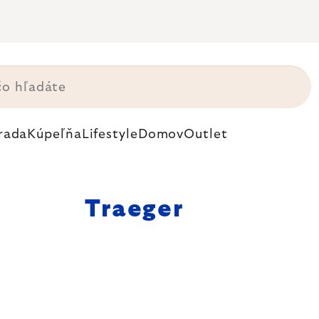
rada
Kúpeľňa
Lifestyle
Domov
Outlet
Traeger
. Traeger
u reguláciou