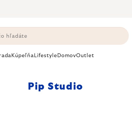
rada
Kúpeľňa
Lifestyle
Domov
Outlet
Pip Studio
 bielizne,
S ikonickými