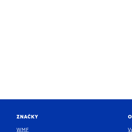
ZNAČKY
O
WMF
V