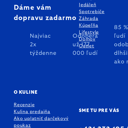
Jedáleň
Dáme vám
Spotrebiče
dopravu zadarmo
Záhrada
Kúpeľňa
85 
Lifestyle
Najviac
Odoberá
ľudí
Domov
2x
už 177
odob
Outlet
týždenne
000 ľudí
dlhš
ako 
O KULINE
Recenzie
SME TU PRE VÁS
Kulina predajňa
Ako uplatniť darčekový
poukaz