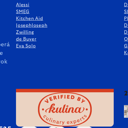
Alessi
D
SMEG
S
Kitchen Aid
P
JosephJoseph
D
%
Zwilling
D
de Buyer
O
erá
Eva Solo
G
ie
K
rok