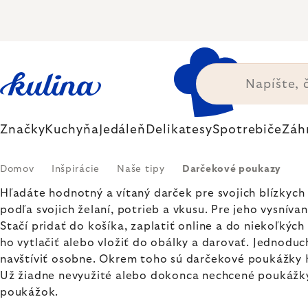
Prejsť
na
obsah
Značky
Kuchyňa
Jedáleň
Delikatesy
Spotrebiče
Záh
Domov
Inšpirácie
Naše tipy
Darčekové poukazy
Hľadáte hodnotný a vítaný darček pre svojich blízky
podľa svojich želaní, potrieb a vkusu. Pre jeho vysnív
Stačí pridať do košíka, zaplatiť online a do niekoľký
ho vytlačiť alebo vložiť do obálky a darovať. Jednod
navštíviť osobne.
Okrem toho sú darčekové poukážky 
Už žiadne nevyužité alebo dokonca nechcené poukážk
poukážok.