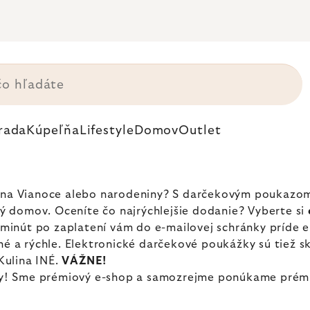
rada
Kúpeľňa
Lifestyle
Domov
Outlet
ch na Vianoce alebo narodeniny? S darčekovým poukazo
aný domov. Oceníte čo najrýchlejšie dodanie? Vyberte si
ch minút po zaplatení vám do e-mailovej schránky príde
uché a rýchle. Elektronické darčekové poukážky sú tie
Kulina INÉ.
VÁŽNE!
y! Sme prémiový e-shop a samozrejme ponúkame prémio