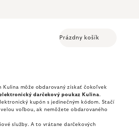
Prázdny košík
Nákupný košík
m Kulina môže obdarovaný získať čokoľvek
elektronický darčekový poukaz Kulina
.
 elektronický kupón s jedinečným kódom. Stačí
ž skvelou voľbou, ak nemôžete obdarovaného
vé služby. A to vrátane darčekových