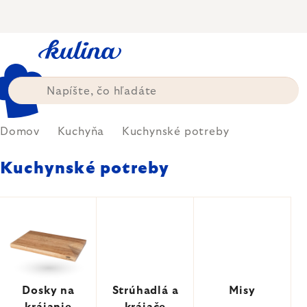
Prejsť
na
obsah
Domov
Kuchyňa
Kuchynské potreby
Kuchynské potreby
Dosky na
Strúhadlá a
Misy