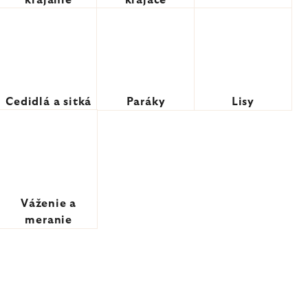
krájanie
krájače
Cedidlá a sitká
Paráky
Lisy
Váženie a
meranie