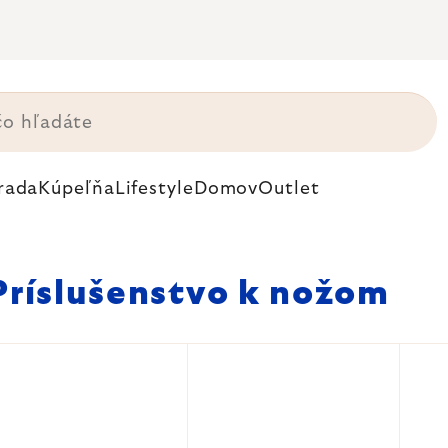
rada
Kúpeľňa
Lifestyle
Domov
Outlet
Príslušenstvo k nožom