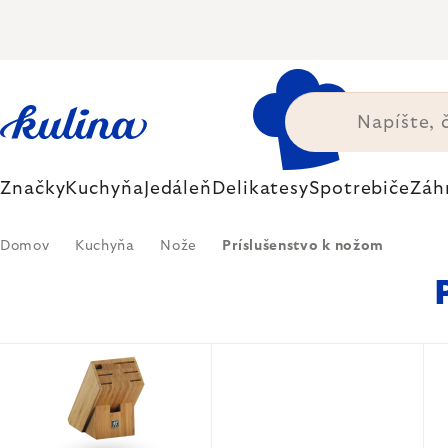
Prejsť
na
obsah
Značky
Kuchyňa
Jedáleň
Delikatesy
Spotrebiče
Záh
Domov
Kuchyňa
Nože
Príslušenstvo k nožom