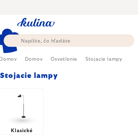
Prejsť
na
obsah
Domov
Domov
Osvetlenie
Stojacie lampy
Stojacie lampy
Klasické