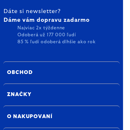
ZÁPÄTIE
Dáte si newsletter?
Dáme vám dopravu zadarmo
Najviac 2x týždenne
Odoberá už 177 000 ľudí
85 % ľudí odoberá dlhšie ako rok
OBCHOD
ZNAČKY
O NAKUPOVANÍ