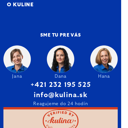
O KULINE
SME TU PRE VÁS
Jana
Dana
Hana
+421 232 195 525
info@kulina.sk
Reagujeme do 24 hodín