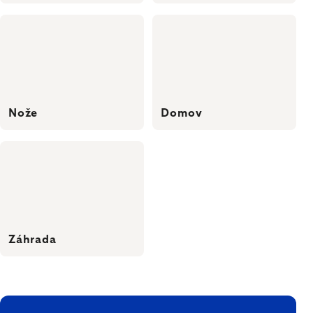
Nože
Domov
Záhrada
ZÁPÄTIE