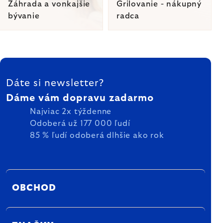
Záhrada a vonkajšie
Grilovanie - nákupný
bývanie
radca
Ovládacie
ZÁPÄTIE
prvky
Dáte si newsletter?
výpisu
Dáme vám dopravu zadarmo
Najviac 2x týždenne
Odoberá už 177 000 ľudí
85 % ľudí odoberá dlhšie ako rok
OBCHOD