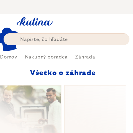
Prejsť
na
obsah
Domov
Nákupný poradca
Záhrada
Všetko o záhrade
VÝPIS
ČLÁNKOV