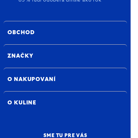
85 % ľudí odoberá dlhšie ako rok
OBCHOD
ZNAČKY
O NAKUPOVANÍ
O KULINE
SME TU PRE VÁS