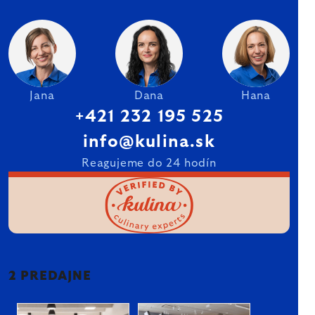
Jana
Dana
Hana
+421 232 195 525
info@kulina.sk
Reagujeme do 24 hodín
2 PREDAJNE