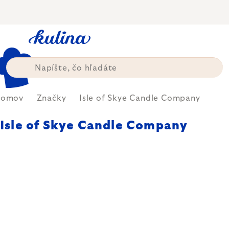
Prejsť
na
obsah
omov
Značky
Isle of Skye Candle Company
Isle of Skye Candle Company
Isle of Skye Candle Company je
škótska značka špecializujúca sa
na ručne vyrábané vonné sviečky
a bytové vône inšpirované