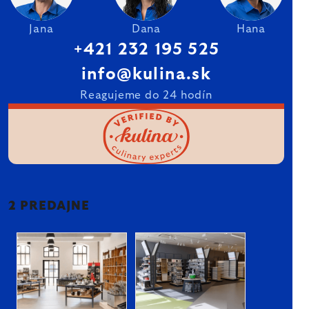
Jana
Dana
Hana
+421 232 195 525
info@kulina.sk
Reagujeme do 24 hodín
2 PREDAJNE