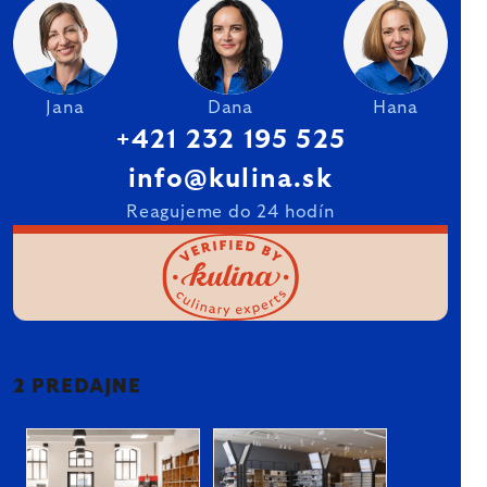
Jana
Dana
Hana
+421 232 195 525
info@kulina.sk
Reagujeme do 24 hodín
2 PREDAJNE