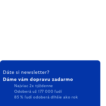
ZÁPÄTIE
Dáte si newsletter?
Dáme vám dopravu zadarmo
Najviac 2x týždenne
Odoberá už 177 000 ľudí
85 % ľudí odoberá dlhšie ako rok