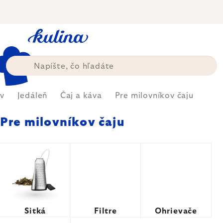
Prejsť
na
obsah
v
Jedáleň
Čaj a káva
Pre milovníkov čaju
Pre milovníkov čaju
Sitká
Filtre
Ohrievače