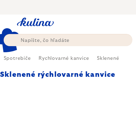
Prejsť
na
obsah
Spotrebiče
Rychlovarné kanvice
Sklenené
Sklenené rýchlovarné kanvice