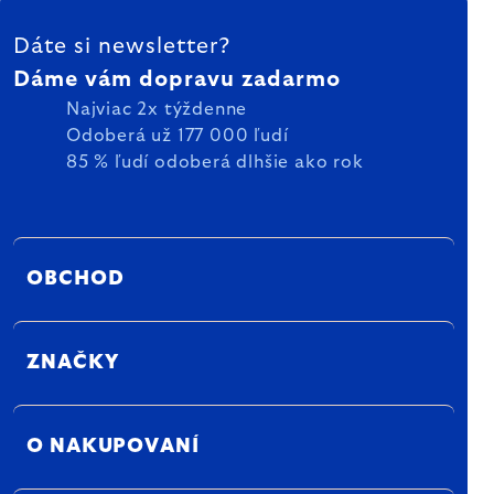
ZÁPÄTIE
Dáte si newsletter?
Dáme vám dopravu zadarmo
Najviac 2x týždenne
Odoberá už 177 000 ľudí
85 % ľudí odoberá dlhšie ako rok
OBCHOD
ZNAČKY
O NAKUPOVANÍ