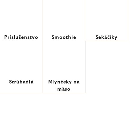
Príslušenstvo
Smoothie
Sekáčiky
Strúhadlá
Mlynčeky na
mäso