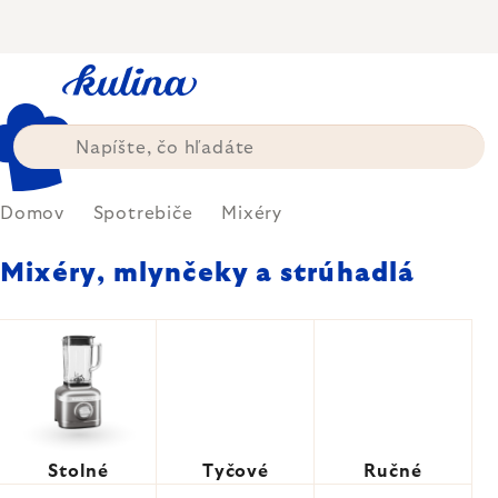
Prejsť
na
obsah
Domov
Spotrebiče
Mixéry
Mixéry, mlynčeky a strúhadlá
Stolné
Tyčové
Ručné