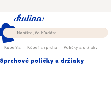
Prejsť
na
obsah
Kúpeľňa
Kúpeľ a sprcha
Poličky a držiaky
Sprchové poličky a držiaky