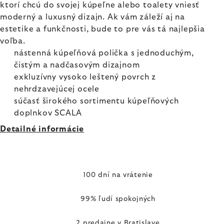
ktorí chcú do svojej kúpeľne alebo toalety vniesť
moderný a luxusný dizajn. Ak vám záleží aj na
estetike a funkčnosti, bude to pre vás tá najlepšia
voľba.
nástenná kúpeľňová polička s jednoduchým,
čistým a nadčasovým dizajnom
exkluzívny vysoko leštený povrch z
nehrdzavejúcej ocele
súčasť širokého sortimentu kúpeľňových
doplnkov SCALA
Detailné informácie
100 dní na vrátenie
99% ľudí spokojných
2 predajne v Bratislave