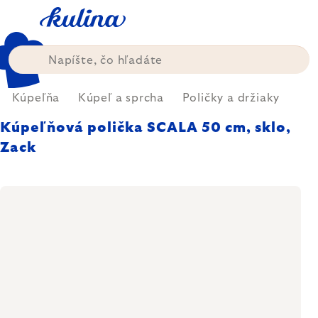
Prejsť
na
obsah
Kúpeľňa
Kúpeľ a sprcha
Poličky a držiaky
Kúpeľňová polička SCALA 50 cm, sklo,
Zack