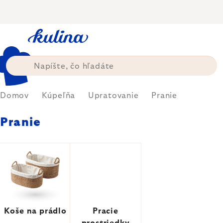
Prejsť
na
obsah
Domov
Kúpeľňa
Upratovanie
Pranie
Pranie
Koše na prádlo
Pracie