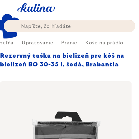
Prejsť
na
obsah
peľňa
Upratovanie
Pranie
Koše na prádlo
Rezervný taška na bielizeň pre kôš na
bielizeň BO 30-35 l, šedá, Brabantia