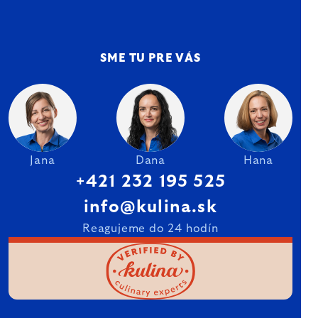
SME TU PRE VÁS
Jana
Dana
Hana
+421 232 195 525
info@kulina.sk
Reagujeme do 24 hodín