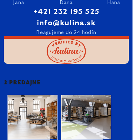
Jana
Dana
Hana
+421 232 195 525
info@kulina.sk
Reagujeme do 24 hodín
2 PREDAJNE