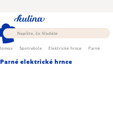
Prejsť
na
obsah
Domov
Spotrebiče
Elektrické hrnce
Parné
Parné elektrické hrnce