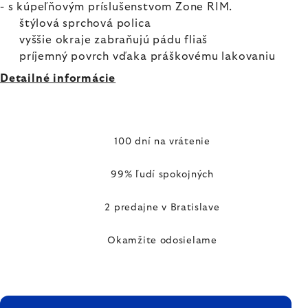
- s kúpeľňovým príslušenstvom Zone RIM.
štýlová sprchová polica
vyššie okraje zabraňujú pádu fliaš
príjemný povrch vďaka práškovému lakovaniu
Detailné informácie
100 dní na vrátenie
99% ľudí spokojných
2 predajne v Bratislave
Okamžite odosielame
ZÁPÄTIE