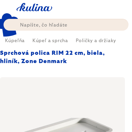
Prejsť
na
obsah
Kúpeľňa
Kúpeľ a sprcha
Poličky a držiaky
Sprchová polica RIM 22 cm, biela,
hliník, Zone Denmark