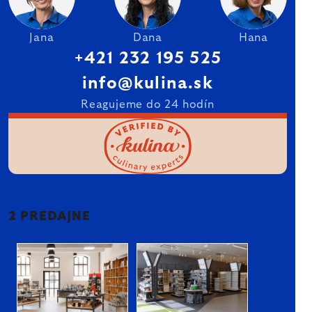
Jana
Dana
Hana
+421 232 195 525
info@kulina.sk
Reagujeme do 24 hodín
2 PREDAJNE