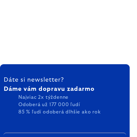
ZÁPÄTIE
Dáte si newsletter?
Dáme vám dopravu zadarmo
Najviac 2x týždenne
Odoberá už 177 000 ľudí
85 % ľudí odoberá dlhšie ako rok