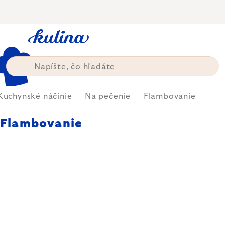
Prejsť
na
obsah
Kuchynské náčinie
Na pečenie
Flambovanie
Flambovanie