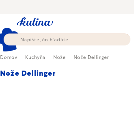
Prejsť
na
obsah
Domov
Kuchyňa
Nože
Nože Dellinger
Nože Dellinger