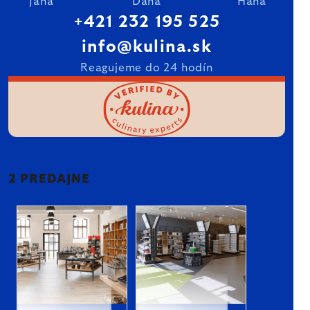
Jana
Dana
Hana
+421 232 195 525
info@kulina.sk
Reagujeme do 24 hodín
2 PREDAJNE