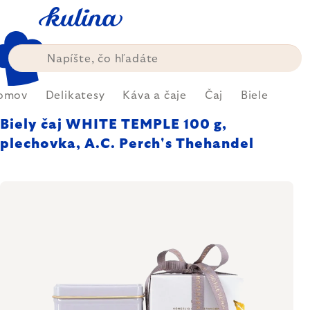
Prejsť
na
obsah
omov
Delikatesy
Káva a čaje
Čaj
Biele
Biely čaj WHITE TEMPLE 100 g,
plechovka, A.C. Perch's Thehandel