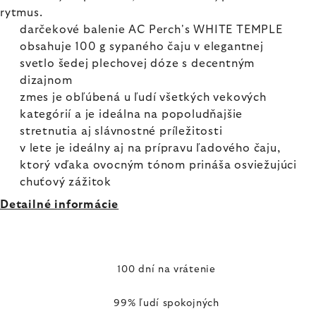
rytmus.
darčekové balenie AC Perch's WHITE TEMPLE
obsahuje 100 g sypaného čaju v elegantnej
svetlo šedej plechovej dóze s decentným
dizajnom
zmes je obľúbená u ľudí všetkých vekových
kategórií a je ideálna na popoludňajšie
stretnutia aj slávnostné príležitosti
v lete je ideálny aj na prípravu ľadového čaju,
ktorý vďaka ovocným tónom prináša osviežujúci
chuťový zážitok
Detailné informácie
100 dní na vrátenie
99% ľudí spokojných