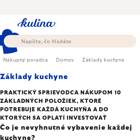
Prejsť
na
obsah
Nákupný poradca
Domov
Základy kuchyne
Základy kuchyne
PRAKTICKÝ SPRIEVODCA NÁKUPOM 10
ZÁKLADNÝCH POLOŽIEK, KTORÉ
POTREBUJE KAŽDÁ KUCHYŇA A DO
KTORÝCH SA OPLATÍ INVESTOVAŤ
Čo je nevyhnutné vybavenie každej
kuchyne?