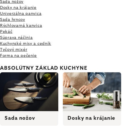
Sada nožov
Dosky na krájanie
Univerzálna panvica
Sada hrncov
Rýchlovarná kanvica
Pekáč
Súprava náčinia
Kuchynské misy a cedník
Tyčový mixér
Forma na pečenie
ABSOLÚTNY ZÁKLAD KUCHYNE
Sada nožov
Dosky na krájanie