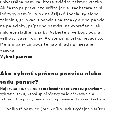
univerzálna panvica, ktorá zvládne takmer všetko.
Ak často pripravujete určité jedlá, zaobstarajte si
iné typy panvíc - wok na ázijské špeciality alebo
zeleninu, grilovaciu panvicu na steaky alebo panvicu
na palacinky, prípadne panvicu na vyprážanie, ak
milujete sladké raňajky. Vyberte si veľkosť podľa
veľkosti vašej rodiny. Ak ste príliš veľkí, nevadí to.
Menšiu panvicu použite napríklad na miešané
vajíčka.
Vybrať panvicu
Ako vybrať správnu panvicu alebo
sadu panvíc?
Najprv sa pozrite na
kompletného sprievodcu panvicami
,
vybrať si takú, ktorá splní všetky vaše očakávania a
zohľadniť ju pri výbere správnej panvice do vašej kuchyne:
veľkosť panvice (pre koľko ľudí zvyčajne varíte).