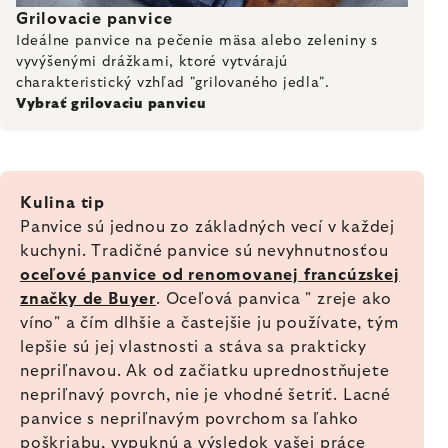
Grilovacie panvice
Ideálne panvice na pečenie mäsa alebo zeleniny s
vyvýšenými drážkami, ktoré vytvárajú
charakteristický vzhľad "grilovaného jedla".
Vybrať grilovaciu panvicu
Kulina tip
Panvice sú jednou zo základných vecí v každej
kuchyni. Tradičné panvice sú nevyhnutnosťou
oceľové panvice od renomovanej francúzskej
značky de Buyer
. Oceľová panvica " zreje ako
víno" a čím dlhšie a častejšie ju používate, tým
lepšie sú jej vlastnosti a stáva sa prakticky
nepriľnavou. Ak od začiatku uprednostňujete
nepriľnavý povrch, nie je vhodné šetriť. Lacné
panvice s nepriľnavým povrchom sa ľahko
poškriabu, vypuknú a výsledok vašej práce