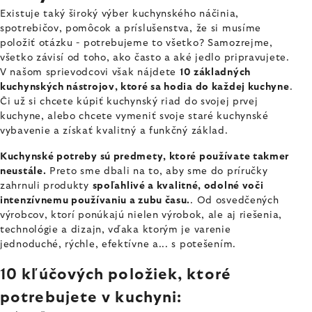
Existuje taký široký výber kuchynského náčinia,
spotrebičov, pomôcok a príslušenstva, že si musíme
položiť otázku - potrebujeme to všetko? Samozrejme,
všetko závisí od toho, ako často a aké jedlo pripravujete.
V našom sprievodcovi však nájdete
10 základných
kuchynských nástrojov, ktoré sa hodia do každej kuchyne
.
Či už si chcete kúpiť kuchynský riad do svojej prvej
kuchyne, alebo chcete vymeniť svoje staré kuchynské
vybavenie a získať kvalitný a funkčný základ.
Kuchynské potreby sú predmety, ktoré používate takmer
neustále.
Preto sme dbali na to, aby sme do príručky
zahrnuli produkty
spoľahlivé a kvalitné, odolné voči
intenzívnemu používaniu a zubu času.
. Od osvedčených
výrobcov, ktorí ponúkajú nielen výrobok, ale aj riešenia,
technológie a dizajn, vďaka ktorým je varenie
jednoduché, rýchle, efektívne a... s potešením.
10 kľúčových položiek, ktoré
potrebujete v kuchyni: