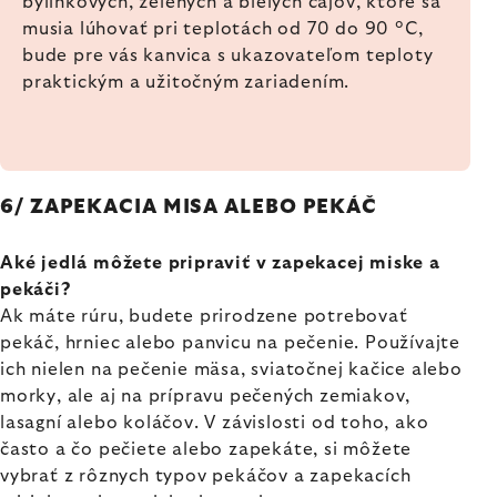
bylinkových, zelených a bielych čajov, ktoré sa
musia lúhovať pri teplotách od 70 do 90 °C,
bude pre vás kanvica s ukazovateľom teploty
praktickým a užitočným zariadením.
6/ ZAPEKACIA MISA ALEBO PEKÁČ
Aké jedlá môžete pripraviť v zapekacej miske a
pekáči?
Ak máte rúru, budete prirodzene potrebovať
pekáč, hrniec alebo panvicu na pečenie. Používajte
ich nielen na pečenie mäsa, sviatočnej kačice alebo
morky, ale aj na prípravu pečených zemiakov,
lasagní alebo koláčov. V závislosti od toho, ako
často a čo pečiete alebo zapekáte, si môžete
vybrať z rôznych typov pekáčov a zapekacích