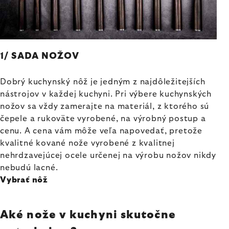
1/ SADA NOŽOV
Dobrý kuchynský nôž je jedným z najdôležitejších
nástrojov v každej kuchyni. Pri výbere kuchynských
nožov sa vždy zamerajte na materiál, z ktorého sú
čepele a rukoväte vyrobené, na výrobný postup a
cenu. A cena vám môže veľa napovedať, pretože
kvalitné kované nože vyrobené z kvalitnej
nehrdzavejúcej ocele určenej na výrobu nožov nikdy
nebudú lacné.
Vybrať nôž
Aké nože v kuchyni skutočne