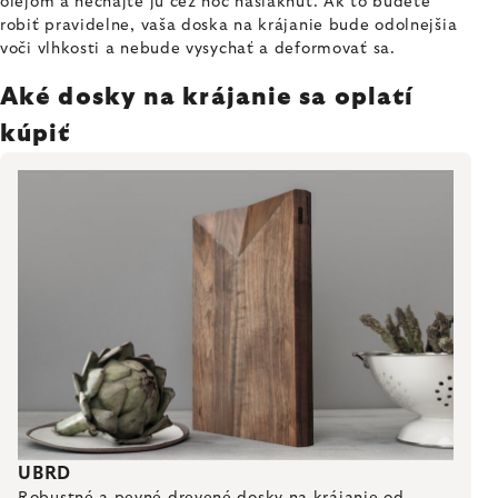
olejom a nechajte ju cez noc nasiaknuť. Ak to budete
robiť pravidelne, vaša doska na krájanie bude odolnejšia
voči vlhkosti a nebude vysychať a deformovať sa.
Aké dosky na krájanie sa oplatí
kúpiť
UBRD
Robustné a pevné drevené dosky na krájanie od