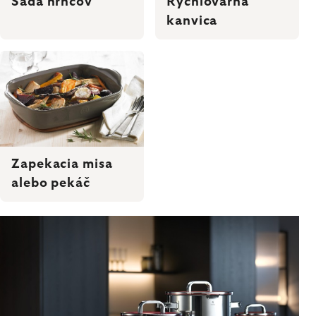
Sada hrncov
Rýchlovarná
kanvica
Zapekacia misa
alebo pekáč