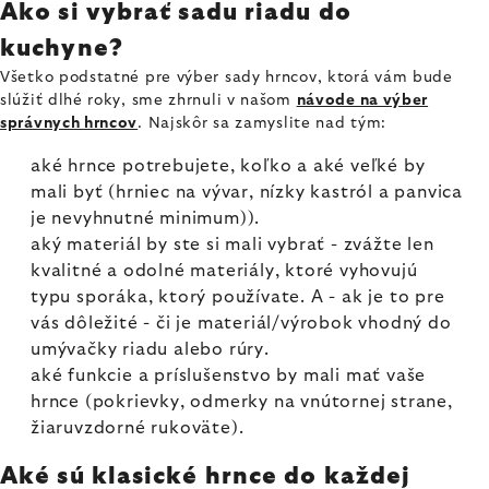
Ako si vybrať sadu riadu do
kuchyne?
Všetko podstatné pre výber sady hrncov, ktorá vám bude
slúžiť dlhé roky, sme zhrnuli v našom
návode na výber
správnych hrncov
. Najskôr sa zamyslite nad tým:
aké hrnce potrebujete, koľko a aké veľké by
mali byť (hrniec na vývar, nízky kastról a panvica
je nevyhnutné minimum)).
aký materiál by ste si mali vybrať - zvážte len
kvalitné a odolné materiály, ktoré vyhovujú
typu sporáka, ktorý používate. A - ak je to pre
vás dôležité - či je materiál/výrobok vhodný do
umývačky riadu alebo rúry.
aké funkcie a príslušenstvo by mali mať vaše
hrnce (pokrievky, odmerky na vnútornej strane,
žiaruvzdorné rukoväte).
Aké sú klasické hrnce do každej