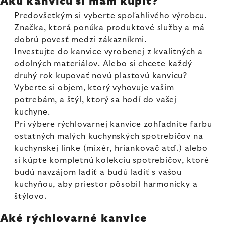
Akú kanvicu si mám kúpiť?
Predovšetkým si vyberte spoľahlivého výrobcu.
Značka, ktorá ponúka produktové služby a má
dobrú povesť medzi zákazníkmi.
Investujte do kanvice vyrobenej z kvalitných a
odolných materiálov. Alebo si chcete každý
druhý rok kupovať novú plastovú kanvicu?
Vyberte si objem, ktorý vyhovuje vašim
potrebám, a štýl, ktorý sa hodí do vašej
kuchyne.
Pri výbere rýchlovarnej kanvice zohľadnite farbu
ostatných malých kuchynských spotrebičov na
kuchynskej linke (mixér, hriankovač atď.) alebo
si kúpte kompletnú kolekciu spotrebičov, ktoré
budú navzájom ladiť a budú ladiť s vašou
kuchyňou, aby priestor pôsobil harmonicky a
štýlovo.
Aké rýchlovarné kanvice