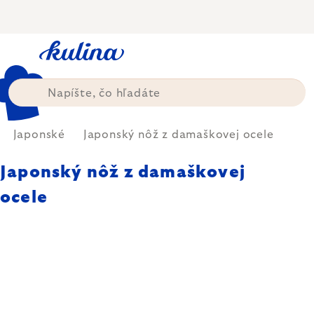
Prejsť
na
obsah
Japonské
Japonský nôž z damaškovej ocele
Japonský nôž z damaškovej
ocele