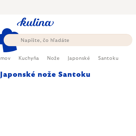
Prejsť
na
obsah
omov
Kuchyňa
Nože
Japonské
Santoku
Japonské nože Santoku