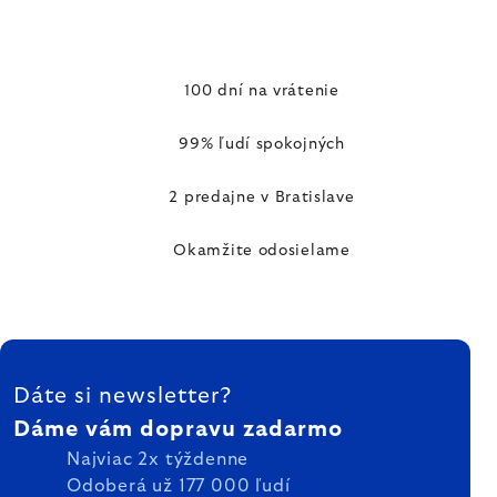
100 dní na vrátenie
99% ľudí spokojných
2 predajne v Bratislave
Okamžite odosielame
ZÁPÄTIE
Dáte si newsletter?
Dáme vám dopravu zadarmo
Najviac 2x týždenne
Odoberá už 177 000 ľudí