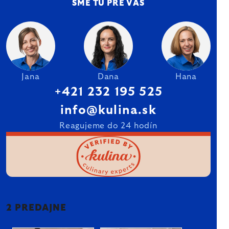
SME TU PRE VÁS
Jana
Dana
Hana
+421 232 195 525
info@kulina.sk
Reagujeme do 24 hodín
2 PREDAJNE