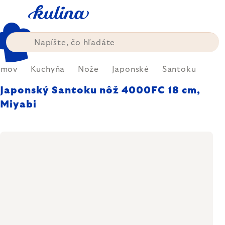
Prejsť
na
obsah
omov
Kuchyňa
Nože
Japonské
Santoku
Japonský Santoku nôž 4000FC 18 cm,
Miyabi