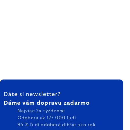
ZÁPÄTIE
Dáte si newsletter?
Dáme vám dopravu zadarmo
Najviac 2x týždenne
Odoberá už 177 000 ľudí
85 % ľudí odoberá dlhšie ako rok