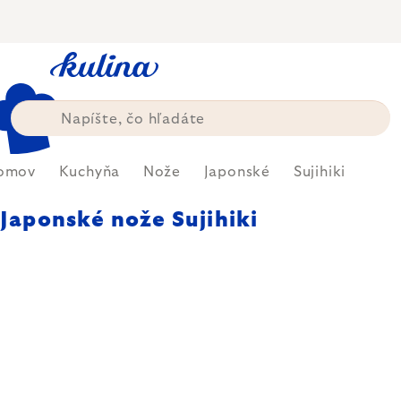
Prejsť
na
obsah
omov
Kuchyňa
Nože
Japonské
Sujihiki
Japonské nože Sujihiki