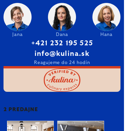
Jana
Dana
Hana
+421 232 195 525
info@kulina.sk
Reagujeme do 24 hodín
2 PREDAJNE