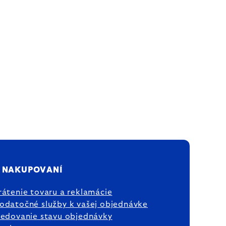
 NAKUPOVANÍ
rátenie tovaru a reklamácie
odatočné služby k vašej objednávke
ledovanie stavu objednávky