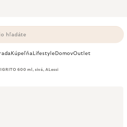
rada
Kúpeľňa
Lifestyle
Domov
Outlet
IGRITO 600 ml, sivá, ALessi