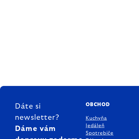
ZÁPÄTIE
OBCHOD
Dáte si
newsletter?
Kuchyňa
Jedáleň
Dáme vám
Spotrebiče