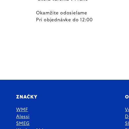
Okamžite odosielame
Pri objednávke do 12:00
ZNAČKY
O
WMF
V
Alessi
D
SMEG
S