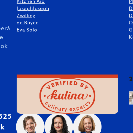
Kitchen Aid
P
JosephJoseph
D
%
Zwilling
D
de Buyer
O
erá
Eva Solo
G
ie
K
rok
 525
sk