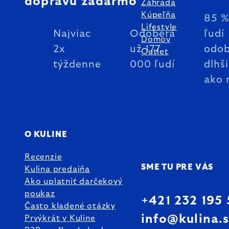
dopravu zadarmo
Záhrada
Kúpeľňa
85 
Lifestyle
Najviac
Odoberá
ľudí
Domov
2x
už 177
odob
Outlet
týždenne
000 ľudí
dlhš
ako 
O KULINE
Recenzie
SME TU PRE VÁS
Kulina predajňa
Ako uplatniť darčekový
poukaz
+421 232 195
Často kladené otázky
info@kulina.
Prvýkrát v Kuline