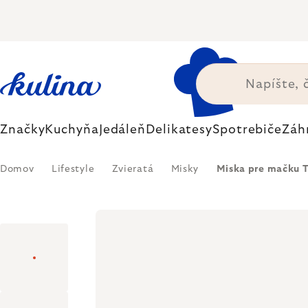
Prejsť
na
obsah
Značky
Kuchyňa
Jedáleň
Delikatesy
Spotrebiče
Záh
Domov
Lifestyle
Zvieratá
Misky
Miska pre mačku T