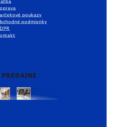
latba
oprava
arčekové poukazy
bchodné podmienky
DPR
ontakt
2 PREDAJNE
Bratislava
Bratislava
OC
OC
Danubia
Central