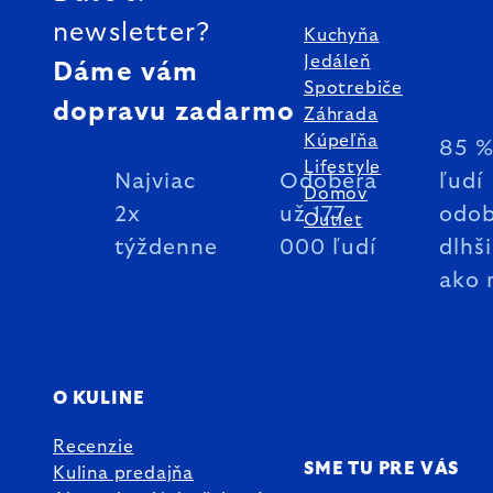
newsletter?
Kuchyňa
Jedáleň
Dáme vám
Spotrebiče
dopravu zadarmo
Záhrada
Kúpeľňa
85 
Lifestyle
Najviac
Odoberá
ľudí
Domov
2x
už 177
odob
Outlet
týždenne
000 ľudí
dlhš
ako 
O KULINE
Recenzie
SME TU PRE VÁS
Kulina predajňa