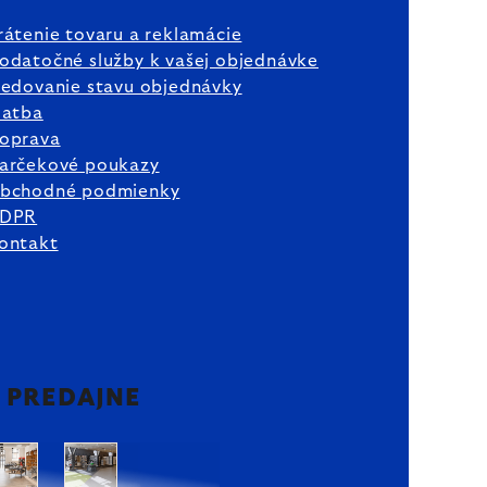
rátenie tovaru a reklamácie
odatočné služby k vašej objednávke
ledovanie stavu objednávky
latba
oprava
arčekové poukazy
bchodné podmienky
DPR
ontakt
2 PREDAJNE