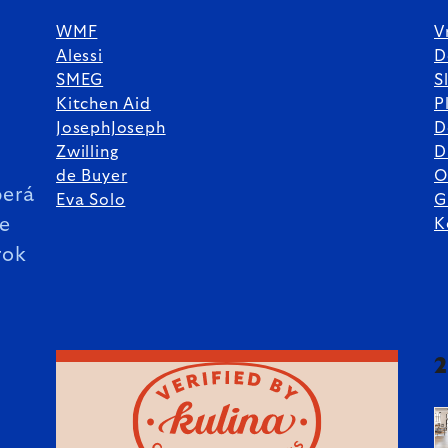
WMF
V
Alessi
D
SMEG
S
Kitchen Aid
P
JosephJoseph
D
%
Zwilling
D
de Buyer
O
erá
Eva Solo
G
ie
K
rok