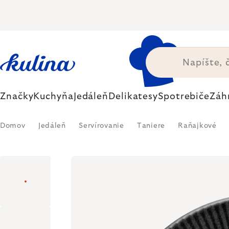
Prejsť
na
obsah
Značky
Kuchyňa
Jedáleň
Delikatesy
Spotrebiče
Záh
Domov
Jedáleň
Servírovanie
Taniere
Raňajkové