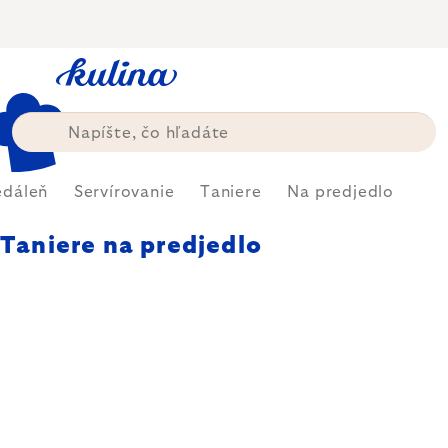
Prejsť
na
obsah
edáleň
Servírovanie
Taniere
Na predjedlo
Taniere na predjedlo