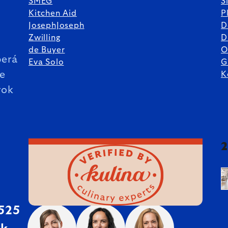
SMEG
S
Kitchen Aid
P
JosephJoseph
D
%
Zwilling
D
de Buyer
O
erá
Eva Solo
G
ie
K
rok
 525