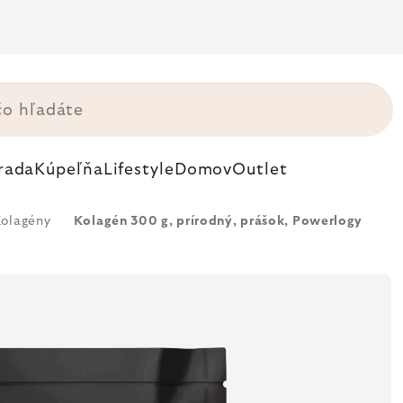
rada
Kúpeľňa
Lifestyle
Domov
Outlet
olagény
Kolagén 300 g, prírodný, prášok, Powerlogy