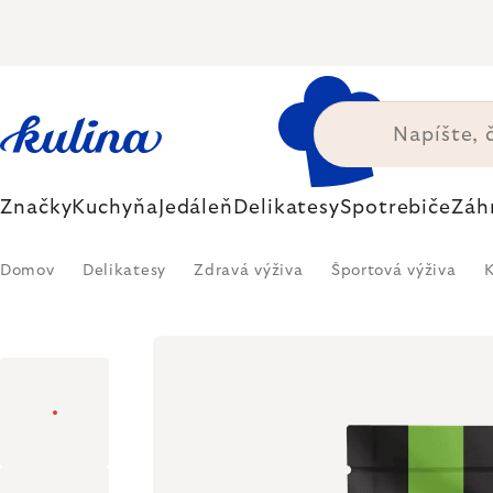
Prejsť
na
obsah
Značky
Kuchyňa
Jedáleň
Delikatesy
Spotrebiče
Záh
Domov
Delikatesy
Zdravá výživa
Športová výživa
K