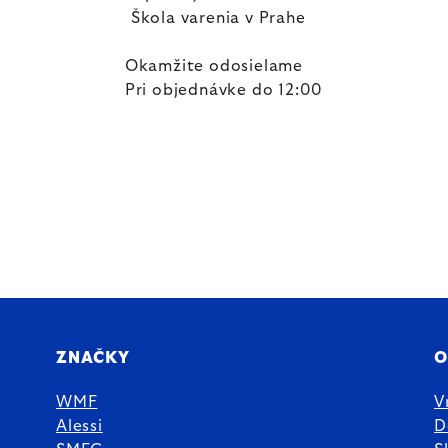
Škola varenia v Prahe
Okamžite odosielame
Pri objednávke do 12:00
ZNAČKY
O
WMF
V
Alessi
D