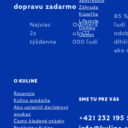
Spotrebiče
dopravu zadarmo
Záhrada
Kúpeľňa
85 
Lifestyle
Najviac
Odoberá
ľudí
Domov
2x
už 177
odob
Outlet
týždenne
000 ľudí
dlhš
ako 
O KULINE
Recenzie
SME TU PRE VÁS
Kulina predajňa
Ako uplatniť darčekový
poukaz
+421 232 195
Často kladené otázky