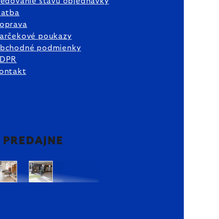
ledovanie stavu objednávky
latba
oprava
arčekové poukazy
bchodné podmienky
DPR
ontakt
2 PREDAJNE
Bratislava
Bratislava
OC
OC