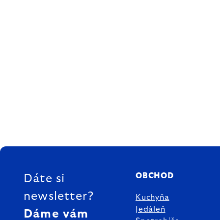
ZÁPÄTIE
OBCHOD
Dáte si
newsletter?
Kuchyňa
Jedáleň
Dáme vám