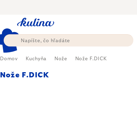
Prejsť
na
obsah
Domov
Kuchyňa
Nože
Nože F.DICK
Nože F.DICK