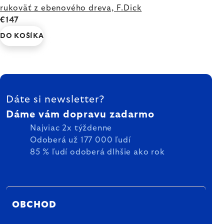
rukoväť z ebenového dreva, F.Dick
€147
DO KOŠÍKA
ZÁPÄTIE
Dáte si newsletter?
Dáme vám dopravu zadarmo
Najviac 2x týždenne
Odoberá už 177 000 ľudí
85 % ľudí odoberá dlhšie ako rok
OBCHOD