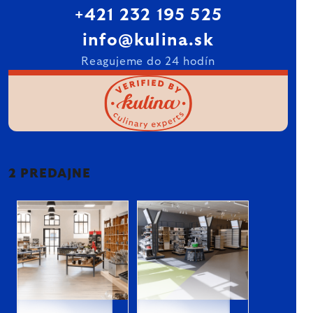
+421 232 195 525
info@kulina.sk
Reagujeme do 24 hodín
2 PREDAJNE