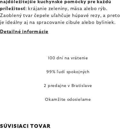
najdôležitejšie kuchynské pomôcky pre každú
príležitosť
: krájanie zeleniny, mäsa alebo rýb.
Zaoblený tvar čepele uľahčuje húpavé rezy, a preto
je ideálny aj na spracovanie cibule alebo byliniek.
Detailné informácie
100 dní na vrátenie
99% ľudí spokojných
2 predajne v Bratislave
Okamžite odosielame
SÚVISIACI TOVAR