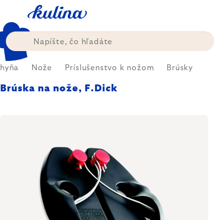
Prejsť
na
obsah
hyňa
Nože
Príslušenstvo k nožom
Brúsky
Brúska na nože, F.Dick