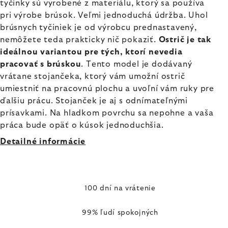
tyčinky sú vyrobené z materiálu, ktorý sa používa
pri výrobe brúsok. Veľmi jednoduchá údržba. Uhol
brúsnych tyčiniek je od výrobcu prednastavený,
nemôžete teda prakticky nič pokaziť.
Ostrič je tak
ideálnou variantou pre tých, ktorí nevedia
pracovať s brúskou
. Tento model je dodávaný
vrátane stojančeka, ktorý vám umožní ostrič
umiestniť na pracovnú plochu a uvoľní vám ruky pre
ďalšiu prácu. Stojanček je aj s odnímateľnými
prísavkami. Na hladkom povrchu sa nepohne a vaša
práca bude opäť o kúsok jednoduchšia.
Detailné informácie
100 dní na vrátenie
99% ľudí spokojných