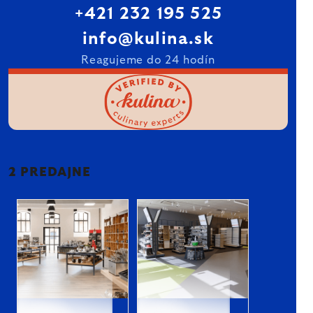
+421 232 195 525
info@kulina.sk
Reagujeme do 24 hodín
2 PREDAJNE