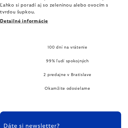
Ľahko si poradí aj so zeleninou alebo ovocím s
tvrdou šupkou.
Detailné informácie
100 dní na vrátenie
99% ľudí spokojných
2 predajne v Bratislave
Okamžite odosielame
ZÁPÄTIE
Dáte si newsletter?