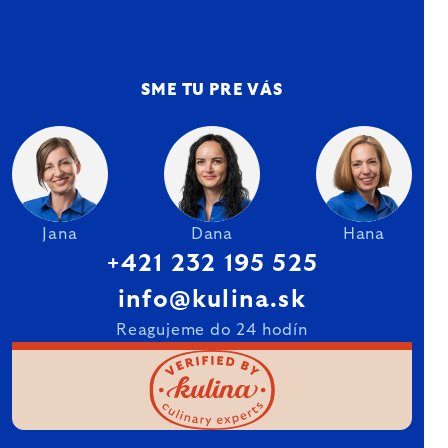
SME TU PRE VÁS
Jana
Dana
Hana
+421 232 195 525
info@kulina.sk
Reagujeme do 24 hodín