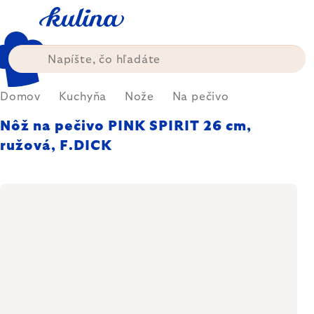
Prejsť
na
obsah
Domov
Kuchyňa
Nože
Na pečivo
Nôž na pečivo PINK SPIRIT 26 cm,
ružová, F.DICK