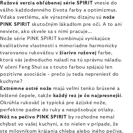
Ružová verzia obľúbenej série SPIRIT
vnesie do
vášho každodenného života farby a optimizmus.
Vďaka svetlému, ale výraznému dizajnu sú
nože
PINK SPIRIT
skutočným lákadlom pre oči. A to ani
neviete, ako skvele sa s nimi pracuje...
Nože série PINK SPIRIT kombinujú vynikajúce
kvalitatívne vlastnosti s mimoriadne harmonicky
tvarovanou rukoväťou v
žiarivo ružovej
farbe,
ktorá vás jednoducho naladí na tú správnu náladu.
V učení Feng Shui sa s touto farbou spájajú len
pozitívne asociácie - prečo ju teda nepreniesť do
kuchyne?
Extrémne ostré nože
majú veľmi tenko brúsené a
leštené čepele, takže
každý rez je čo najpresnejší
.
Okrúhla rukoväť je typická pre ázijské nože,
perfektne padne do ruky a nespôsobuje otlaky.
Nôž na pečivo PINK SPIRIT
by rozhodne nemal
chýbať vo vašej kuchyni, a to nielen v prípade, že
ste milovníkom krájania chleba alebo iného pečiva.