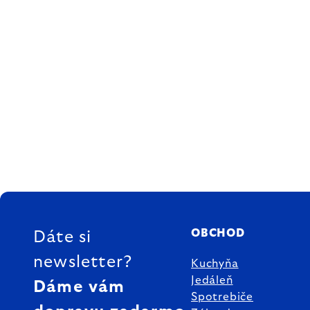
ZÁPÄTIE
OBCHOD
Dáte si
newsletter?
Kuchyňa
Jedáleň
Dáme vám
Spotrebiče