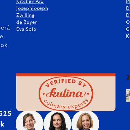
Kitchen Aid
P
JosephJoseph
D
%
Zwilling
D
de Buyer
O
erá
Eva Solo
G
ie
K
rok
 525
sk