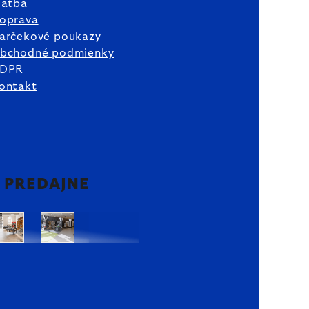
latba
oprava
arčekové poukazy
bchodné podmienky
DPR
ontakt
2 PREDAJNE
Bratislava
Bratislava
OC
OC
Danubia
Central