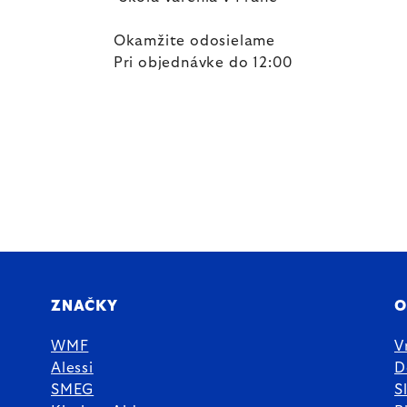
Okamžite odosielame
Pri objednávke do 12:00
ZNAČKY
O
WMF
V
Alessi
D
SMEG
S