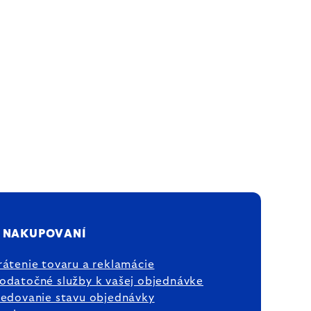
 NAKUPOVANÍ
rátenie tovaru a reklamácie
odatočné služby k vašej objednávke
ledovanie stavu objednávky