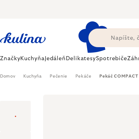
Prejsť
na
obsah
Značky
Kuchyňa
Jedáleň
Delikatesy
Spotrebiče
Záh
Domov
Kuchyňa
Pečenie
Pekáče
Pekáč COMPACT V