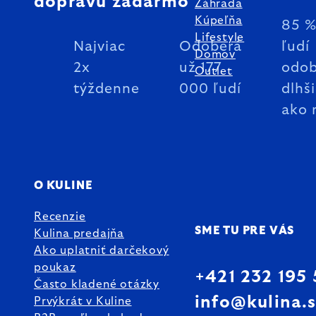
dopravu zadarmo
Záhrada
Kúpeľňa
85 
Lifestyle
Najviac
Odoberá
ľudí
Domov
2x
už 177
odob
Outlet
týždenne
000 ľudí
dlhš
ako 
O KULINE
Recenzie
SME TU PRE VÁS
Kulina predajňa
Ako uplatniť darčekový
poukaz
+421 232 195
Často kladené otázky
info@kulina.
Prvýkrát v Kuline