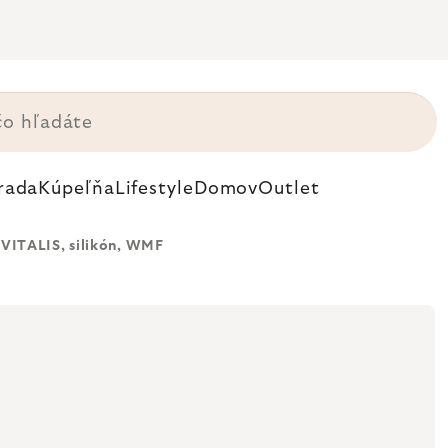
rada
Kúpeľňa
Lifestyle
Domov
Outlet
ITALIS, silikón, WMF