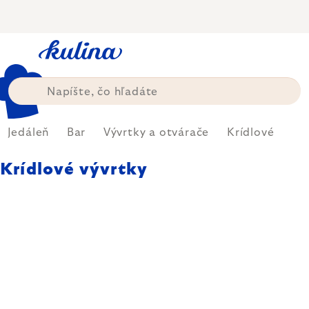
Prejsť
na
obsah
Jedáleň
Bar
Vývrtky a otvárače
Krídlové
Krídlové vývrtky