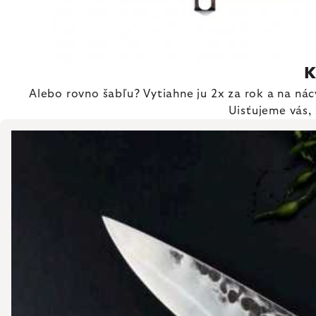
K
Alebo rovno šabľu? Vytiahne ju 2x za rok a na nác
Uisťujeme vás, 