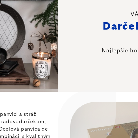
VÁ
Darče
Najlepšie ho
panvici a stráži
 radosť darčekom,
 Oceľová
panvica de
mbinácii s kvalitným