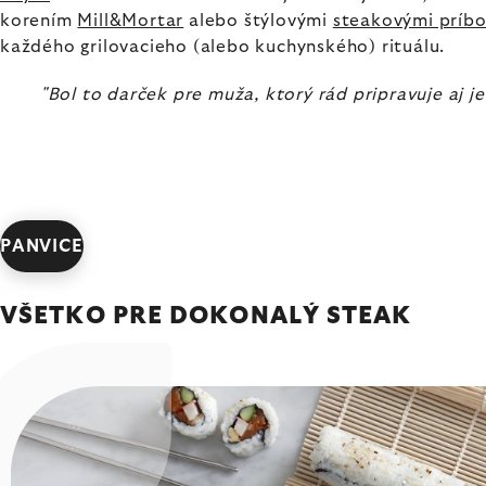
korením
Mill&Mortar
alebo štýlovými
steakovými príb
každého grilovacieho (alebo kuchynského) rituálu.
"Bol to darček pre muža, ktorý rád pripravuje aj je
PANVICE
VŠETKO PRE DOKONALÝ STEAK