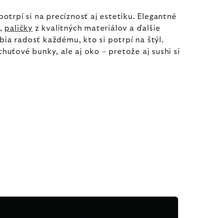
potrpí si na precíznosť aj estetiku. Elegantné
,
paličky
z kvalitných materiálov a ďalšie
ia radosť každému, kto si potrpí na štýl.
huťové bunky, ale aj oko – pretože aj sushi si