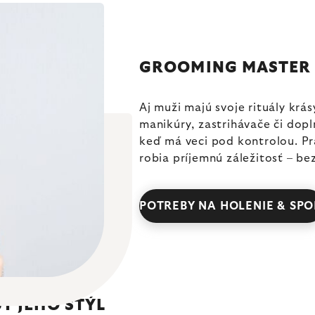
GROOMING MASTER
Aj muži majú svoje rituály krás
manikúry, zastrihávače či dop
keď má veci pod kontrolou. Pra
robia príjemnú záležitosť – be
POTREBY NA HOLENIE & SPO
Ť JEHO ŠTÝL