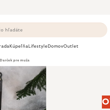
rada
Kúpeľňa
Lifestyle
Domov
Outlet
Darček pre muža
O