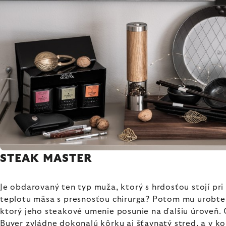
STEAK MASTER
Je obdarovaný ten typ muža, ktorý s hrdosťou stojí pri 
teplotu mäsa s presnosťou chirurga? Potom mu urobte
ktorý jeho steakové umenie posunie na ďalšiu úroveň.
Buyer
zvládne dokonalú kôrku aj šťavnatý stred, a v ko