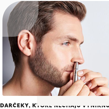
DARČEKY, KTORÉ NECHAJÚ VYNIKNÚ