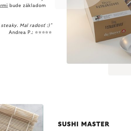
ormi
bude základom
 steaky. Mal radosť :)"
Andrea P.: ⭐⭐⭐⭐⭐
SUSHI MASTER