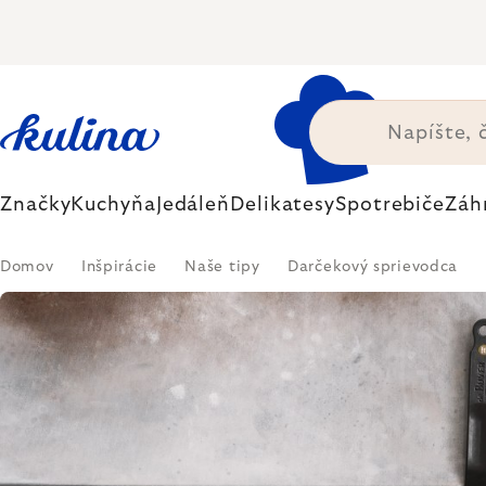
Prejsť
na
obsah
Značky
Kuchyňa
Jedáleň
Delikatesy
Spotrebiče
Záh
Domov
Inšpirácie
Naše tipy
Darčekový sprievodca