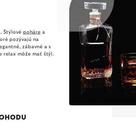
a. Štýlové
poháre
a
toré pozývajú na
legantné, zábavné a s
e relax môže mať štýl.
POHODU