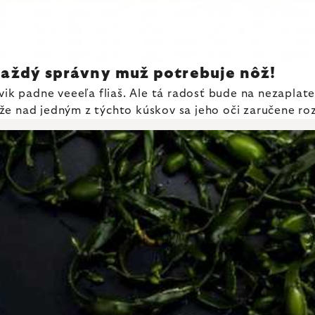
aždý správny muž potrebuje nôž!
vik padne veeeľa fliaš. Ale tá radosť bude na nezaplate
že nad jedným z týchto kúskov sa jeho oči zaručene roz