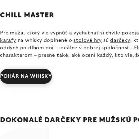
CHILL MASTER
Pre muža, ktorý vie vypnúť a vychutnať si chvíle pokoj
karafy
na whisky doplnené o
stolové hry
sú
darčeky
, k
oddych po dlhom dni – ideálne v dobrej spoločnosti. E
charakterom – presne také, aké ocení každý, kto vie, ž
POHÁR NA WHISKY
DOKONALÉ DARČEKY PRE MUŽSKÚ 