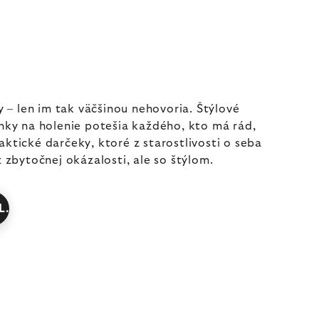
y – len im tak väčšinou nehovoria. Štýlové
lnky na holenie potešia každého, kto má rád,
ktické darčeky, ktoré z starostlivosti o seba
z zbytočnej okázalosti, ale so štýlom.
L.