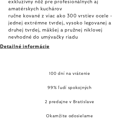
exkluzívny nôž pre profesionálnych aj
amatérskych kuchárov
ručne kované z viac ako 300 vrstiev ocele -
jednej extrémne tvrdej, vysoko legovanej a
druhej tvrdej, mäkšej a pružnej niklovej
nevhodné do umývačky riadu
Detailné informácie
100 dní na vrátenie
99% ľudí spokojných
2 predajne v Bratislave
Okamžite odosielame