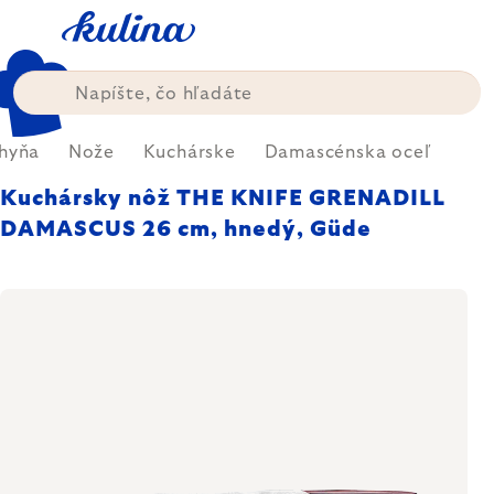
Prejsť
na
obsah
hyňa
Nože
Kuchárske
Damascénska oceľ
Kuchársky nôž THE KNIFE GRENADILL
DAMASCUS 26 cm, hnedý, Güde