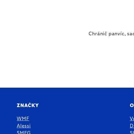
Chránič panvíc, sa
ZNAČKY
O
WMF
V
Alessi
D
SMEG
S