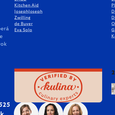
Kitchen Aid
P
JosephJoseph
D
%
Zwilling
D
de Buyer
O
erá
Eva Solo
G
ie
K
rok
 525
sk