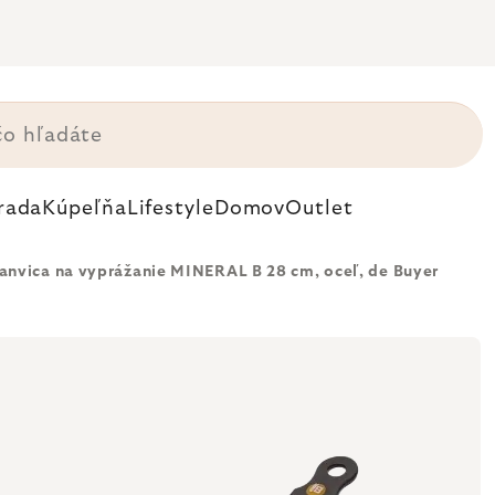
rada
Kúpeľňa
Lifestyle
Domov
Outlet
anvica na vyprážanie MINERAL B 28 cm, oceľ, de Buyer