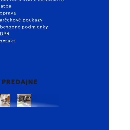
latba
oprava
arčekové poukazy
bchodné podmienky
DPR
ontakt
2 PREDAJNE
Bratislava
Bratislava
OC
OC