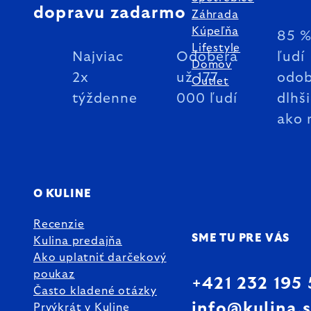
dopravu zadarmo
Záhrada
Kúpeľňa
85 
Lifestyle
Najviac
Odoberá
ľudí
Domov
2x
už 177
odob
Outlet
týždenne
000 ľudí
dlhš
ako 
O KULINE
Recenzie
SME TU PRE VÁS
Kulina predajňa
Ako uplatniť darčekový
poukaz
+421 232 195
Často kladené otázky
info@kulina.
Prvýkrát v Kuline