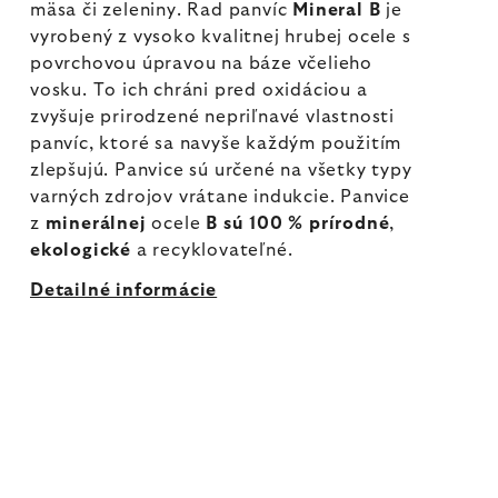
mäsa či zeleniny. Rad panvíc
Mineral B
je
vyrobený z vysoko kvalitnej hrubej ocele s
povrchovou úpravou na báze včelieho
vosku. To ich chráni pred oxidáciou a
zvyšuje prirodzené nepriľnavé vlastnosti
panvíc, ktoré sa navyše každým použitím
zlepšujú. Panvice sú určené na všetky typy
varných zdrojov vrátane indukcie. Panvice
z
minerálnej
ocele
B sú 100 % prírodné
,
ekologické
a recyklovateľné.
Detailné informácie