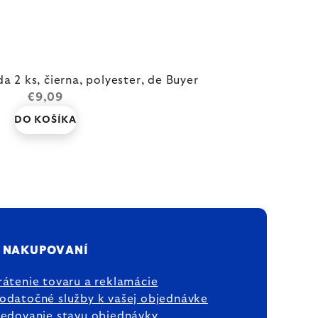
da 2 ks, čierna, polyester, de Buyer
€9,09
DO KOŠÍKA
 NAKUPOVANÍ
rátenie tovaru a reklamácie
odatočné služby k vašej objednávke
ledovanie stavu objednávky