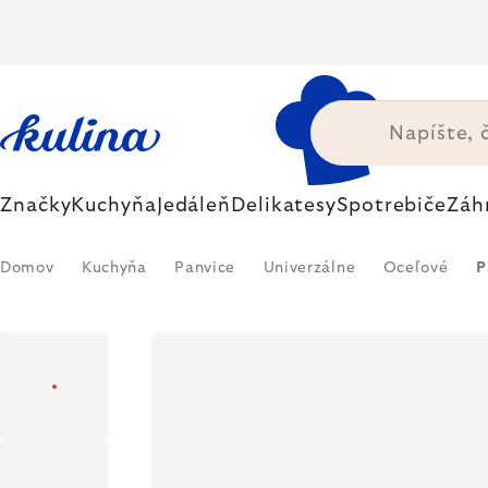
Prejsť
na
obsah
Značky
Kuchyňa
Jedáleň
Delikatesy
Spotrebiče
Záh
Domov
Kuchyňa
Panvice
Univerzálne
Oceľové
P