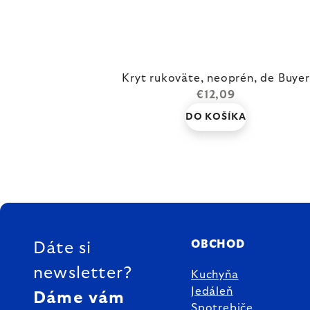
Kryt rukoväte, neoprén, de Buyer
€12,09
DO KOŠÍKA
ZÁPÄTIE
OBCHOD
Dáte si
newsletter?
Kuchyňa
Jedáleň
Dáme vám
Spotrebiče