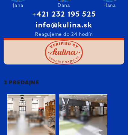
Jana
Dana
Hana
+421 232 195 525
info@kulina.sk
Reagujeme do 24 hodín
2 PREDAJNE