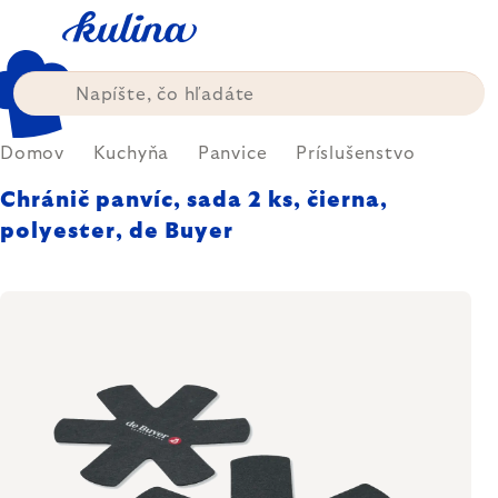
Prejsť
na
obsah
Domov
Kuchyňa
Panvice
Príslušenstvo
Chránič panvíc, sada 2 ks, čierna,
polyester, de Buyer