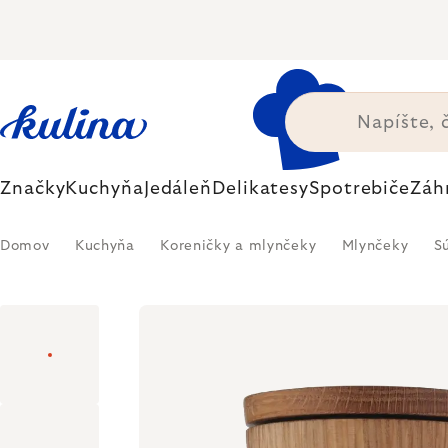
Prejsť
na
obsah
Značky
Kuchyňa
Jedáleň
Delikatesy
Spotrebiče
Záh
Domov
Kuchyňa
Koreničky a mlynčeky
Mlynčeky
S