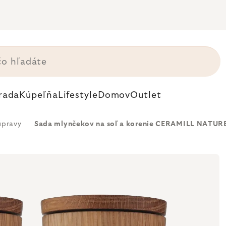
rada
Kúpeľňa
Lifestyle
Domov
Outlet
úpravy
Sada mlynčekov na soľ a korenie CERAMILL NATURE