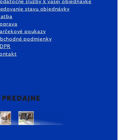
odatočné služby k vašej objednávke
ledovanie stavu objednávky
latba
oprava
arčekové poukazy
bchodné podmienky
DPR
ontakt
2 PREDAJNE
Bratislava
Bratislava