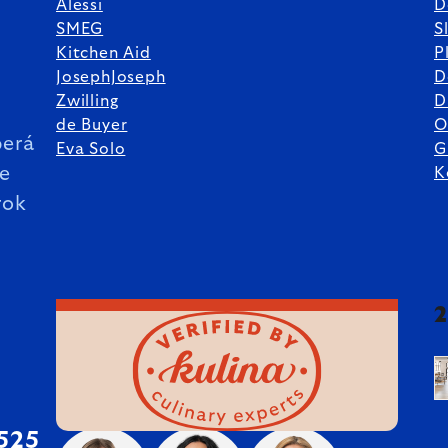
Alessi
D
SMEG
S
Kitchen Aid
P
JosephJoseph
D
%
Zwilling
D
de Buyer
O
erá
Eva Solo
G
ie
K
rok
 525