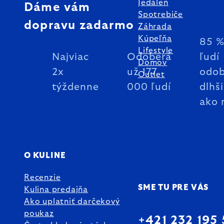
Jedáleň
Dáme vám
Spotrebiče
dopravu zadarmo
Záhrada
Kúpeľňa
85 
Lifestyle
Najviac
Odoberá
ľudí
Domov
2x
už 177
odob
Outlet
týždenne
000 ľudí
dlhš
ako 
O KULINE
Recenzie
SME TU PRE VÁS
Kulina predajňa
Ako uplatniť darčekový
poukaz
+421 232 195