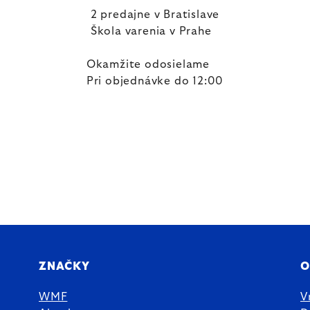
2 predajne v Bratislave
Škola varenia v Prahe
Okamžite odosielame
Pri objednávke do 12:00
ZNAČKY
O
WMF
V