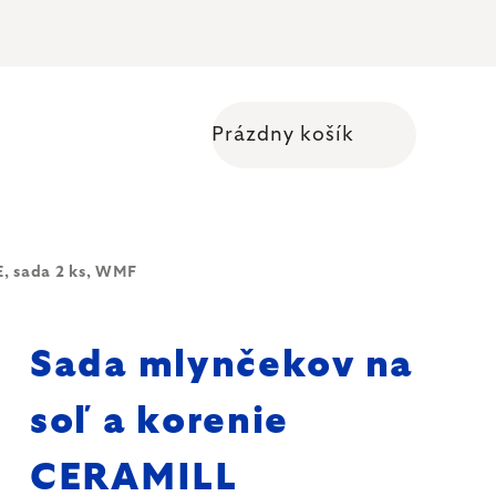
Prázdny košík
Nákupný košík
, sada 2 ks, WMF
Sada mlynčekov na
soľ a korenie
CERAMILL