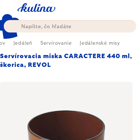
Prejsť
na
obsah
ov
Jedáleň
Servírovanie
Jedálenské misy
Servírovacia miska CARACTERE 440 ml,
škorica, REVOL