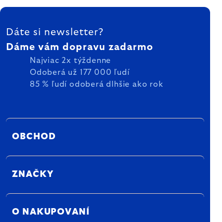
ZÁPÄTIE
Dáte si newsletter?
Dáme vám dopravu zadarmo
Najviac 2x týždenne
Odoberá už 177 000 ľudí
85 % ľudí odoberá dlhšie ako rok
OBCHOD
ZNAČKY
O NAKUPOVANÍ