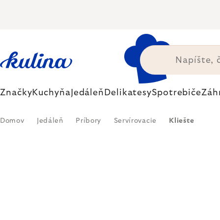
Prejsť
na
obsah
Značky
Kuchyňa
Jedáleň
Delikatesy
Spotrebiče
Záh
Domov
Jedáleň
Príbory
Servírovacie
Kliešte