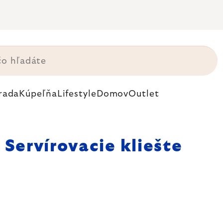
rada
Kúpeľňa
Lifestyle
Domov
Outlet
Servírovacie kliešte